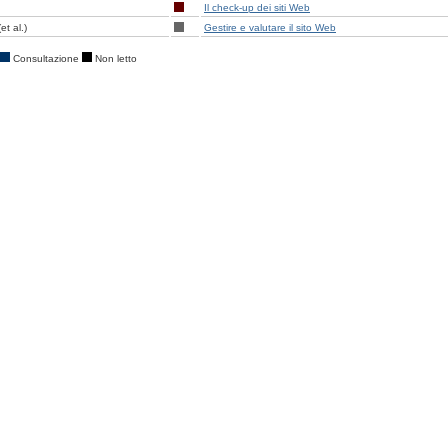
Il check-up dei siti Web
et al.)
Gestire e valutare il sito Web
Consultazione
Non letto