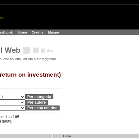
t
rta...
estbook
>
Storia
>
Credits
>
Mappa
sul Web
o: che ho letto, iniziato o sto leggendo.
(return on investment)
cord su
105
.
ù datati.
L
Titolo