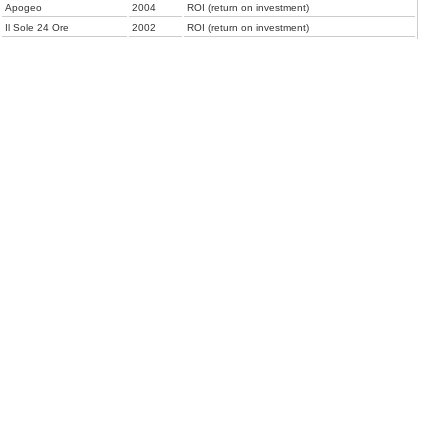
Apogeo
2004
ROI (return on investment)
Il Sole 24 Ore
2002
ROI (return on investment)