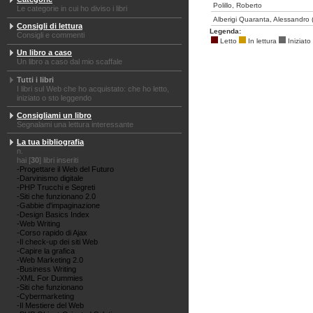
Polillo, Roberto
Le categorie in cui ho diviso i libri
Alberigi Quaranta, Alessandro (
Consigli di lettura
Legenda:
Consigli e commenti
Letto
In lettura
Iniziato
Un libro a caso
Un libro a caso dal mio scaffale
Tutti i libri
I libri sul Web che ho acquistato: che ho letto,
iniziato o sto leggendo
Consigliami un libro
Segnalami una lettura interessante
La tua bibliografia
n.
hai [
30
] libri inseriti
-Progettare il Web del Futuro
-Darvinismo digitale
-PHP Trucchi e Segreti
-Siti che funzionano 2.0
-Gabbie d'impaginazione
-Design Basics Index
-Web Writing
-Corso rapido di Ajax
-Il check-up dei siti Web
-Capire la grafica
-Web Marketing 2.0
-Business Writing
-XML For Dummies
-Siti che funzionano
-Cybermarketing
-Il Mestiere del Web