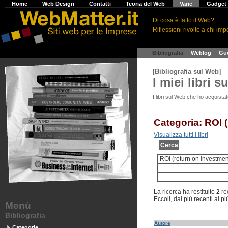
H
ome
W
eb Design
C
ontatti
T
eoria del Web
V
arie
G
adge
Di cosa è fatto il Web?
Riflessioni rivolte a chi impo
>
Bibliografia
>
Weblog
>
Gu
[Bibliografia sul Web]
I miei libri 
I libri sul Web che ho acquistat
Categoria: ROI 
Visualizza tutti i libri
Cerca
La ricerca ha restituito
2
re
Eccoli, dai più recenti ai pi
Menù
Bibliografia
Autore
Categorie