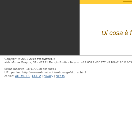
Di cosa è 
Copyright © 2002-2015
WebMatter.it
viale Monte Grappa, 31 - 42121 Reggio Emilia - Italy - t. +39 0522 435377 - P.IVA 01851180
ultima modifica: 16/11/2018 alle 00:41
URL pagina: http://www.webmatter.it /webdesign/sito_si.html
codice:
XHTML 1.0
,
CSS 2
|
privacy
|
credits