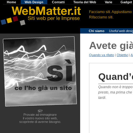
H
ome
W
eb Design
C
ontatti
T
eoria del Web
V
arie
G
adge
Facciamo siti. Aggiustiamo s
Rifacciamo siti.
>
Chi siamo
>
Useful web desi
Avete gi
Quando va rifatto
|
Obiettivi
|
A
Quand’è
Quando non è troppo
presto, ma prima che 
tardi.
Sì?
Provate ad immaginare
il vostro nuovo sito web,
scoprirete di averne bisogno.