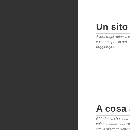
Un sito
Avere degli obiettivi c
è il primo passo per
raggiungerli.
A cosa 
Chiedetevi che cosa
volete ottenere dal vo
sito, il più delle volte 