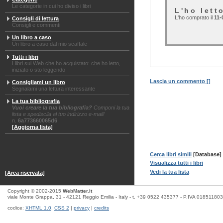
Le categorie in cui ho diviso i libri
L'ho lett
L'ho comprato il
11-
Consigli di lettura
Consigli e commenti
Un libro a caso
Un libro a caso dal mio scaffale
Tutti i libri
I libri sul Web che ho acquistato: che ho letto,
iniziato o sto leggendo
Lascia un commento [
]
Consigliami un libro
Segnalami una lettura interessante
La tua bibliografia
Vuoi creare la tua bibliografia?
Componi la tua
lista e spediscila al tuo indirizzo e-mail!
n.
6a773660065d6
[Aggiorna lista]
Cerca libri simili
[Database]
Visualizza tutti i libri
Vedi la tua lista
[Area riservata]
Copyright © 2002-2015
WebMatter.it
viale Monte Grappa, 31 - 42121 Reggio Emilia - Italy - t. +39 0522 435377 - P.IVA 01851180
codice:
XHTML 1.0
,
CSS 2
|
privacy
|
credits