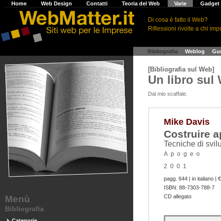
H
ome
W
eb Design
C
ontatti
T
eoria del Web
V
arie
G
adge
Di cosa è fatto il Web?
Riflessioni rivolte a chi impo
>
Bibliografia
>
Weblog
>
Gu
[Bibliografia sul Web]
Un libro su
Dal mio scaffale.
Mike Davis
Costruire a
Tecniche di svi
Apogeo
2001
pagg. 644 | in italiano | 
ISBN: 88-7303-788-7
CD allegato
Menù
Bibliografia
Categorie