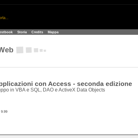
t
rta...
estbook
>
Storia
>
Credits
>
Mappa
l Web
pplicazioni con Access - seconda edizione
luppo in VBA e SQL, DAO e ActiveX Data Objects
€ 9.99