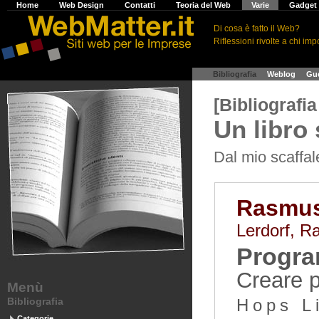
H
ome
W
eb Design
C
ontatti
T
eoria del Web
V
arie
G
adge
Di cosa è fatto il Web?
Riflessioni rivolte a chi impo
>
Bibliografia
>
Weblog
>
Gu
[Bibliografi
Un libro
Dal mio scaffal
Rasmus 
Lerdorf, R
Progra
Creare 
Menù
Bibliografia
Hops L
Categorie