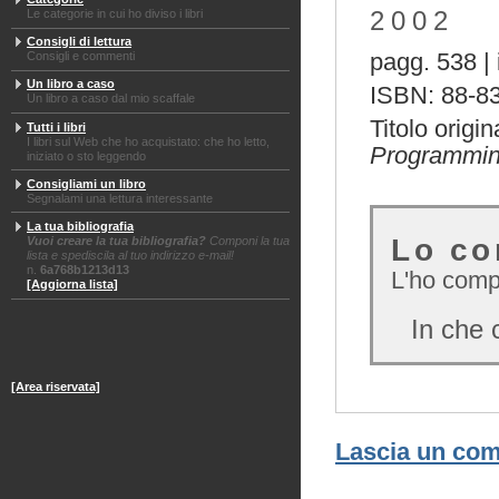
2002
Le categorie in cui ho diviso i libri
Consigli di lettura
pagg. 538 | i
Consigli e commenti
Un libro a caso
ISBN: 88-8
Un libro a caso dal mio scaffale
Titolo origin
Tutti i libri
I libri sul Web che ho acquistato: che ho letto,
Programming
iniziato o sto leggendo
Consigliami un libro
Segnalami una lettura interessante
La tua bibliografia
Lo co
Vuoi creare la tua bibliografia?
Componi la tua
lista e spediscila al tuo indirizzo e-mail!
n.
6a768b1213d13
L'ho comp
[Aggiorna lista]
In che 
[Area riservata]
Lascia un co