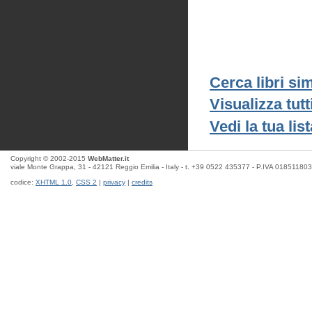
Cerca libri sim
Visualizza tutti
Vedi la tua list
Copyright © 2002-2015
WebMatter.it
viale Monte Grappa, 31 - 42121 Reggio Emilia - Italy - t. +39 0522 435377 - P.IVA 01851180
codice:
XHTML 1.0
,
CSS 2
|
privacy
|
credits