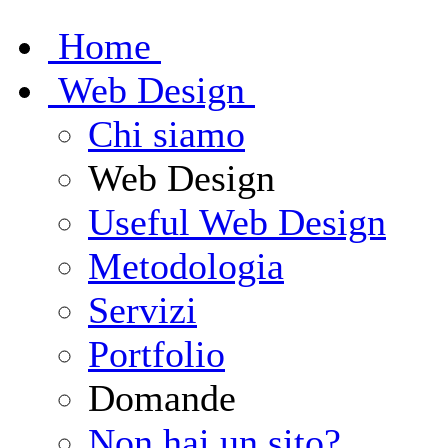
H
ome
W
eb Design
Chi siamo
Web Design
Useful Web Design
Metodologia
Servizi
Portfolio
Domande
Non hai un sito?