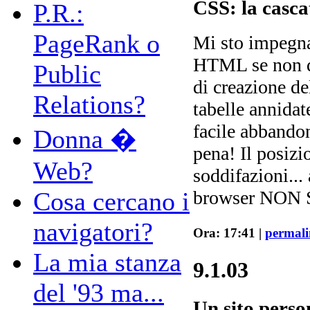
CSS: la casca
P.R.:
PageRank o
Mi sto impegna
HTML se non do
Public
di creazione de
Relations?
tabelle annidate
facile abbandon
Donna �
pena! Il posiz
Web?
soddifazioni..
Cosa cercano i
browser NON 
navigatori?
Ora: 17:41 |
permal
La mia stanza
9.1.03
del '93 ma...
Un sito perso