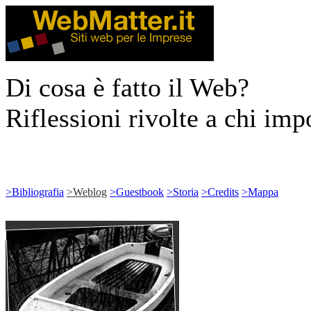
Di cosa è fatto il Web?
Riflessioni rivolte a chi impo
>
Bibliografia
>
Weblog
>
Guestbook
>
Storia
>
Credits
>
Mappa