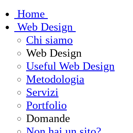
H
ome
W
eb Design
Chi siamo
Web Design
Useful Web Design
Metodologia
Servizi
Portfolio
Domande
Non hai un sito?