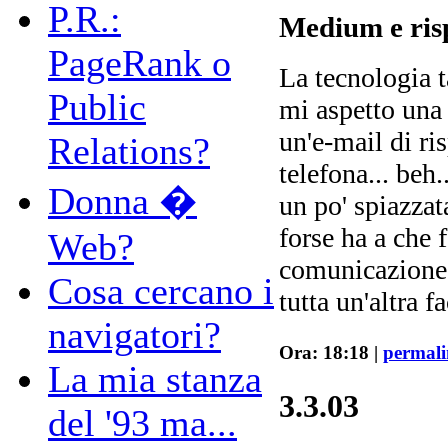
P.R.:
Medium e ris
PageRank o
La tecnologia t
Public
mi aspetto una 
un'e-mail di ri
Relations?
telefona... beh
Donna �
un po' spiazzat
forse ha a che 
Web?
comunicazione? 
Cosa cercano i
tutta un'altra f
navigatori?
Ora: 18:18 |
permal
La mia stanza
3.3.03
del '93 ma...