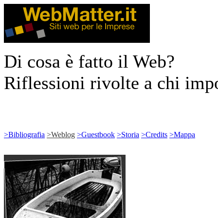
Di cosa è fatto il Web?
Riflessioni rivolte a chi impo
>
Bibliografia
>
Weblog
>
Guestbook
>
Storia
>
Credits
>
Mappa