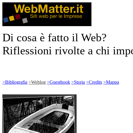
Di cosa è fatto il Web?
Riflessioni rivolte a chi impo
>
Bibliografia
>
Weblog
>
Guestbook
>
Storia
>
Credits
>
Mappa