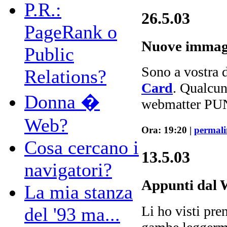
P.R.:
26.5.03
PageRank o
Nuove immagin
Public
Sono a vostra 
Relations?
Card
. Qualcun
Donna �
webmatter PU
Web?
Ora: 19:20 |
permal
Cosa cercano i
13.5.03
navigatori?
Appunti dal 
La mia stanza
Li ho visti pre
del '93 ma...