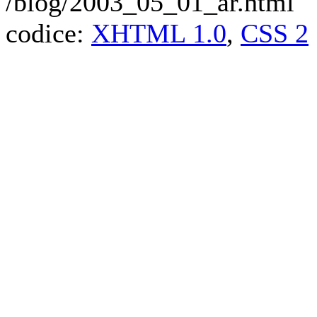
/blog/2003_05_01_ar.html
codice:
XHTML 1.0
,
CSS 2