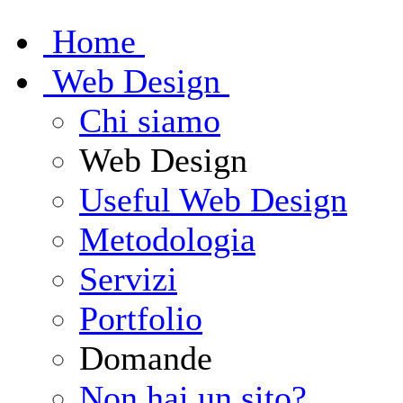
H
ome
W
eb Design
Chi siamo
Web Design
Useful Web Design
Metodologia
Servizi
Portfolio
Domande
Non hai un sito?