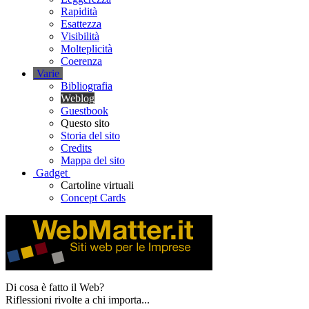
Rapidità
Esattezza
Visibilità
Molteplicità
Coerenza
V
arie
Bibliografia
Weblog
Guestbook
Questo sito
Storia del sito
Credits
Mappa del sito
G
adget
Cartoline virtuali
Concept Cards
Di cosa è fatto il Web?
Riflessioni rivolte a chi importa...