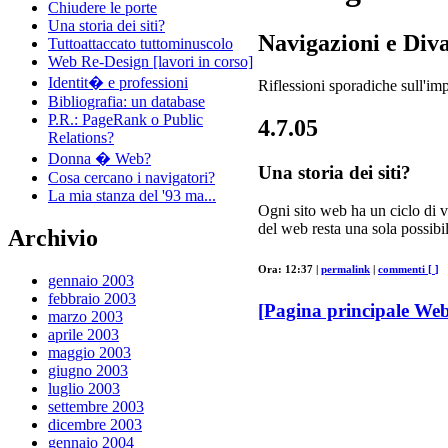
Chiudere le porte
Una storia dei siti?
Navigazioni e Div
Tuttoattaccato tuttominuscolo
Web Re-Design [lavori in corso]
Identit� e professioni
Riflessioni sporadiche sull'imp
Bibliografia: un database
P.R.: PageRank o Public
4.7.05
Relations?
Donna � Web?
Una storia dei siti?
Cosa cercano i navigatori?
La mia stanza del '93 ma...
Ogni sito web ha un ciclo di vi
del web resta una sola possib
Archivio
Ora: 12:37 |
permalink
|
commenti [
]
gennaio 2003
febbraio 2003
[Pagina principale Web
marzo 2003
aprile 2003
maggio 2003
giugno 2003
luglio 2003
settembre 2003
dicembre 2003
gennaio 2004