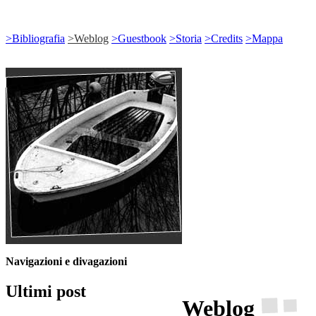
>
Bibliografia
>
Weblog
>
Guestbook
>
Storia
>
Credits
>
Mappa
Navigazioni e divagazioni
Ultimi post
Weblog