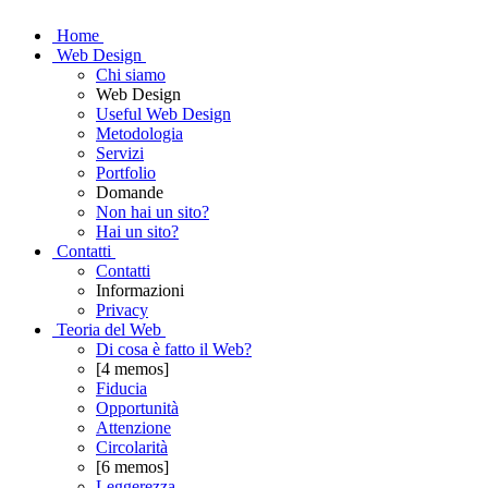
H
ome
W
eb Design
Chi siamo
Web Design
Useful Web Design
Metodologia
Servizi
Portfolio
Domande
Non hai un sito?
Hai un sito?
C
ontatti
Contatti
Informazioni
Privacy
T
eoria del Web
Di cosa è fatto il Web?
[4 memos]
Fiducia
Opportunità
Attenzione
Circolarità
[6 memos]
Leggerezza